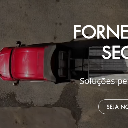
FORNE
SE
Soluções pe
SEJA N