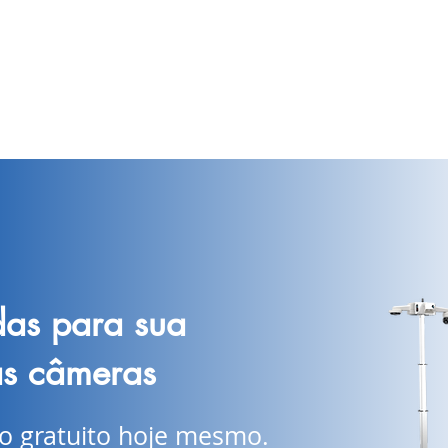
das para sua
as câmeras
 gratuito hoje mesmo.